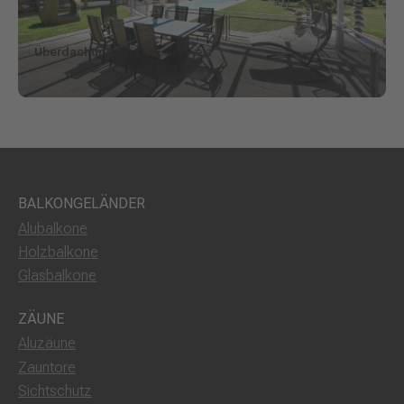
Überdachung
| Zürich, Schweiz
BALKONGELÄNDER
Alubalkone
Holzbalkone
Glasbalkone
ZÄUNE
Aluzäune
Zauntore
Sichtschutz