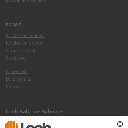
Leeb in den Medien
Kontakt
Kontakt aufnehmen
Katalog anfordern
Vertriebspartner
Standorte
Impressum
Datenschutz
Presse
Leeb Balkone Schweiz
Landstraße 71, 8750 Glarus