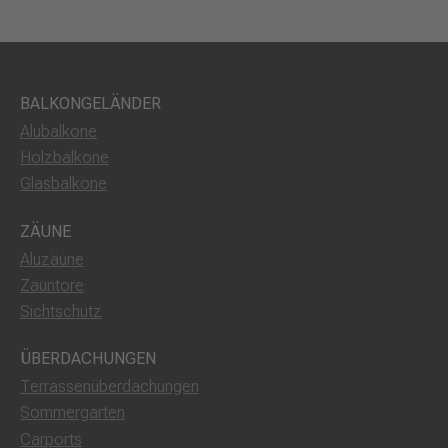
BALKONGELÄNDER
Alubalkone
Holzbalkone
Glasbalkone
ZÄUNE
Aluzäune
Zauntore
Sichtschutz
ÜBERDACHUNGEN
Terrassenüberdachungen
Sommergarten
Carports