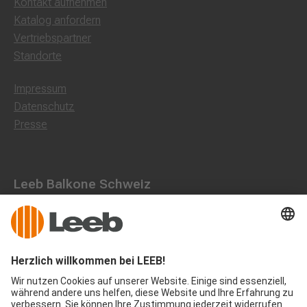
Kontakt aufnehmen
Katalog anfordern
Vertriebspartner
Standorte
Impressum
Datenschutz
Presse
Leeb Balkone Schweiz
Landstraße 71, 8750 Glarus
055 536 16 53
office@leeb-balkone.com