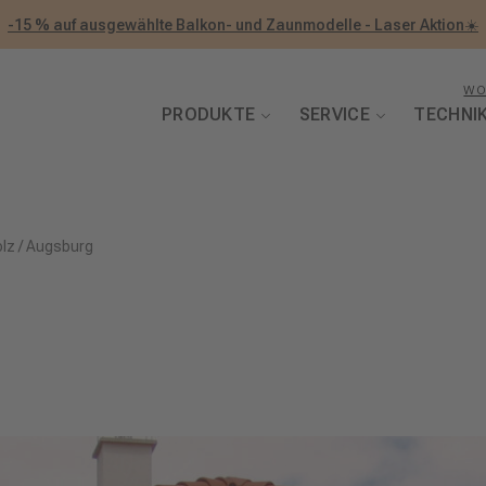
-15 % auf ausgewählte Balkon- und Zaunmodelle - Laser Aktion☀️
WO
PRODUKTE
SERVICE
TECHNI
olz
/
Augsburg